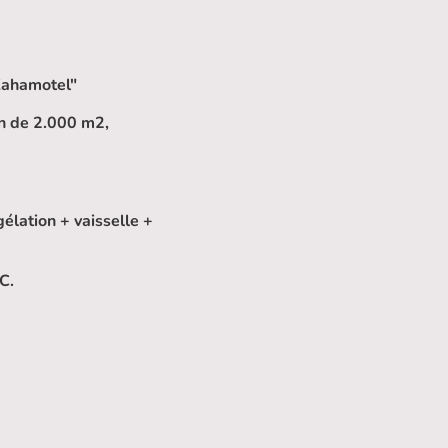
Zahamotel"
in de 2.000 m2,
élation + vaisselle +
C.