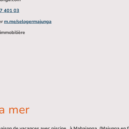
7 401 03
er
m.me/selogermajunga
immobilière
la mer
maison de vacances avec piscine, à Mahajanga (Majunga en f