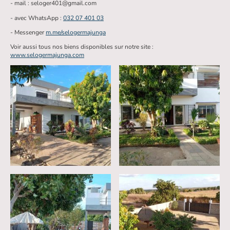
- mail : seloger401@gmail.com
- avec WhatsApp :
032 07 401 03
- Messenger
m.me/selogermajunga
Voir aussi tous nos biens disponibles sur notre site :
www.selogermajunga.com