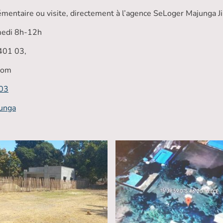
mentaire ou visite, directement à l’agence SeLoger Majunga 
medi 8h-12h
401 03,
com
03
unga