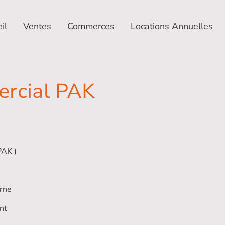
il
Ventes
Commerces
Locations Annuelles
rcial PAK
AK )
erne
nt